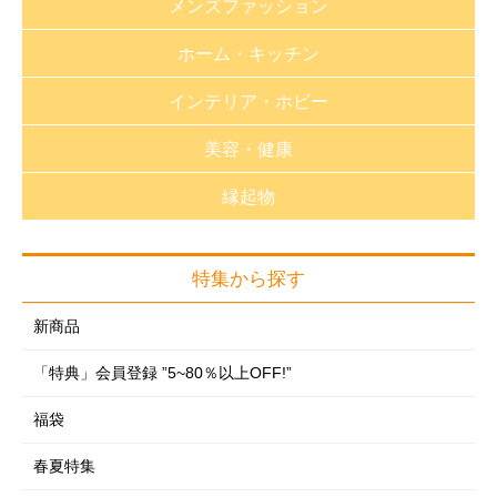
メンズファッション
おしゃれnaクローバー
ホーム・キッチン
長財布・小銭入れ
財布・小銭入れ
インテリア・ホビー
バック・革小物
バッグ・革小物
生活雑貨
静電気対策グッズ
美容・健康
帽子
キッチン用品
福袋
帽子
アパレル・雑貨
縁起物
バス用品
家紋特集
健康器具（医療用具取得）
アパレル・雑貨
アクセサリー
洗濯用品
趣味雑貨
健康器具
アクセサリー
特集から探す
アクセサリー
フォーマル
掃除用品
おもちゃ
サポーター
雑貨・ホビー
フォーマルグッズ
新商品
めがね・サングラス
収納用品
インテリア雑貨
制汗・デオドラント
掛軸
めがね・サングラス
「特典」会員登録 ”5~80％以上OFF!”
時計
季節商品
フラワーアレンジ
ヘアケア・ヘアアレンジ
神棚
時計
レイングッズ・日傘
福袋
ガーデニング・DIY
のれん・カーテン
フェイスケア
レイングッズ・日傘
ルームウェア
防災・防犯用品
春夏特集
クッション・座布団・座椅子
ボディケア