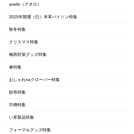
ルームウェア
シューズ（室内・室外）
寝具類
anello（アネロ）
ラグ・マット類
フットケア
シューズ（室内・室外）
下着・肌着・ソックス
ペットグッズ特集
スマートフォングッズ
2025年開運（巳）本革パイソン特集
コスメ・メイク用品
下着・肌着・ソックス
車・自転車用品
ダイエット
秋冬特集
仏壇・仏具・お墓
エクササイズ・ストレッチ
クリスマス特集
EM-X 備長炭
梅雨対策グッズ特集
衛生用品
傘特集
おしゃれnaクローバー特集
財布特集
印傳特集
い草製品特集
フォーマルグッズ特集