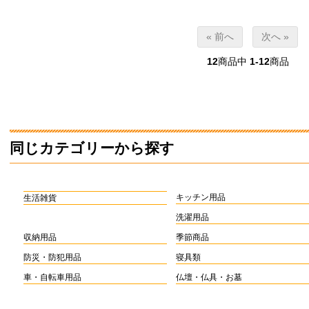
« 前へ
次へ »
12
商品中
1-12
商品
同じカテゴリーから探す
キッチン用品
生活雑貨
洗濯用品
収納用品
季節商品
防災・防犯用品
寝具類
車・自転車用品
仏壇・仏具・お墓