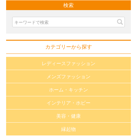
検索
カテゴリーから探す
レディースファッション
メンズファッション
おしゃれnaクローバー
ホーム・キッチン
長財布・小銭入れ
財布・小銭入れ
インテリア・ホビー
バック・革小物
バッグ・革小物
生活雑貨
静電気対策グッズ
美容・健康
帽子
キッチン用品
福袋
帽子
アパレル・雑貨
縁起物
バス用品
家紋特集
健康器具（医療用具取得）