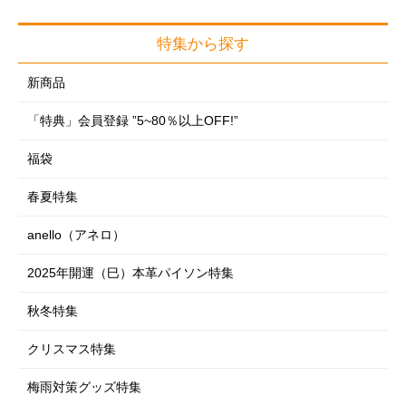
アパレル・雑貨
アクセサリー
洗濯用品
趣味雑貨
健康器具
アクセサリー
特集から探す
アクセサリー
フォーマル
掃除用品
おもちゃ
サポーター
雑貨・ホビー
フォーマルグッズ
新商品
めがね・サングラス
収納用品
インテリア雑貨
制汗・デオドラント
掛軸
めがね・サングラス
「特典」会員登録 ”5~80％以上OFF!”
時計
季節商品
フラワーアレンジ
ヘアケア・ヘアアレンジ
神棚
時計
レイングッズ・日傘
福袋
ガーデニング・DIY
のれん・カーテン
フェイスケア
レイングッズ・日傘
ルームウェア
防災・防犯用品
春夏特集
クッション・座布団・座椅子
ボディケア
ルームウェア
シューズ（室内・室外）
寝具類
anello（アネロ）
ラグ・マット類
フットケア
シューズ（室内・室外）
下着・肌着・ソックス
ペットグッズ特集
スマートフォングッズ
2025年開運（巳）本革パイソン特集
コスメ・メイク用品
下着・肌着・ソックス
車・自転車用品
ダイエット
秋冬特集
仏壇・仏具・お墓
エクササイズ・ストレッチ
クリスマス特集
EM-X 備長炭
梅雨対策グッズ特集