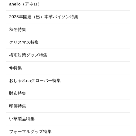
ルームウェア
シューズ（室内・室外）
寝具類
anello（アネロ）
ラグ・マット類
フットケア
シューズ（室内・室外）
下着・肌着・ソックス
ペットグッズ特集
スマートフォングッズ
2025年開運（巳）本革パイソン特集
コスメ・メイク用品
下着・肌着・ソックス
車・自転車用品
ダイエット
秋冬特集
仏壇・仏具・お墓
エクササイズ・ストレッチ
クリスマス特集
EM-X 備長炭
梅雨対策グッズ特集
衛生用品
傘特集
おしゃれnaクローバー特集
財布特集
印傳特集
い草製品特集
フォーマルグッズ特集