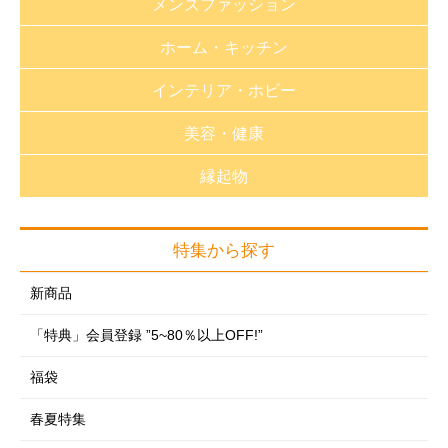
メンズファッション
おしゃれnaクローバー
ホーム・キッチン
長財布・小銭入れ
財布・小銭入れ
インテリア・ホビー
バック・革小物
バッグ・革小物
生活雑貨
静電気対策グッズ
美容・健康
帽子
キッチン用品
福袋
帽子
アパレル・雑貨
縁起物
バス用品
家紋特集
健康器具（医療用具取得）
アパレル・雑貨
アクセサリー
洗濯用品
趣味雑貨
健康器具
アクセサリー
特集から探す
アクセサリー
フォーマル
掃除用品
おもちゃ
サポーター
雑貨・ホビー
フォーマルグッズ
新商品
めがね・サングラス
収納用品
インテリア雑貨
制汗・デオドラント
掛軸
めがね・サングラス
「特典」会員登録 ”5~80％以上OFF!”
時計
季節商品
フラワーアレンジ
ヘアケア・ヘアアレンジ
神棚
時計
レイングッズ・日傘
福袋
ガーデニング・DIY
のれん・カーテン
フェイスケア
レイングッズ・日傘
ルームウェア
防災・防犯用品
春夏特集
クッション・座布団・座椅子
ボディケア