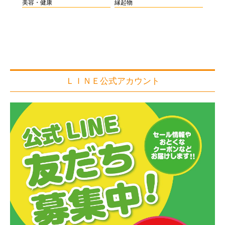
美容・健康
縁起物
ＬＩＮＥ公式アカウント