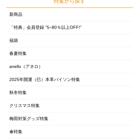
特集から探す
アクセサリー
フォーマル
掃除用品
おもちゃ
サポーター
雑貨・ホビー
フォーマルグッズ
新商品
めがね・サングラス
収納用品
インテリア雑貨
制汗・デオドラント
掛軸
めがね・サングラス
「特典」会員登録 ”5~80％以上OFF!”
時計
季節商品
フラワーアレンジ
ヘアケア・ヘアアレンジ
神棚
時計
レイングッズ・日傘
福袋
ガーデニング・DIY
のれん・カーテン
フェイスケア
レイングッズ・日傘
ルームウェア
防災・防犯用品
春夏特集
クッション・座布団・座椅子
ボディケア
ルームウェア
シューズ（室内・室外）
寝具類
anello（アネロ）
ラグ・マット類
フットケア
シューズ（室内・室外）
下着・肌着・ソックス
ペットグッズ特集
スマートフォングッズ
2025年開運（巳）本革パイソン特集
コスメ・メイク用品
下着・肌着・ソックス
車・自転車用品
ダイエット
秋冬特集
仏壇・仏具・お墓
エクササイズ・ストレッチ
クリスマス特集
EM-X 備長炭
梅雨対策グッズ特集
衛生用品
傘特集