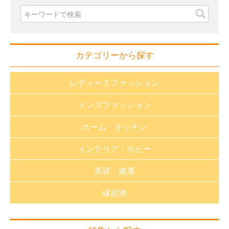
カテゴリーから探す
レディースファッション
メンズファッション
おしゃれnaクローバー
ホーム・キッチン
長財布・小銭入れ
財布・小銭入れ
インテリア・ホビー
バック・革小物
バッグ・革小物
生活雑貨
静電気対策グッズ
美容・健康
帽子
キッチン用品
福袋
帽子
アパレル・雑貨
縁起物
バス用品
家紋特集
健康器具（医療用具取得）
アパレル・雑貨
アクセサリー
洗濯用品
趣味雑貨
健康器具
アクセサリー