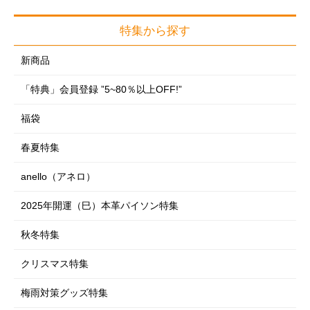
アパレル・雑貨
アクセサリー
洗濯用品
趣味雑貨
健康器具
アクセサリー
特集から探す
アクセサリー
フォーマル
掃除用品
おもちゃ
サポーター
雑貨・ホビー
フォーマルグッズ
新商品
めがね・サングラス
収納用品
インテリア雑貨
制汗・デオドラント
掛軸
めがね・サングラス
「特典」会員登録 ”5~80％以上OFF!”
時計
季節商品
フラワーアレンジ
ヘアケア・ヘアアレンジ
神棚
時計
レイングッズ・日傘
福袋
ガーデニング・DIY
のれん・カーテン
フェイスケア
レイングッズ・日傘
ルームウェア
防災・防犯用品
春夏特集
クッション・座布団・座椅子
ボディケア
ルームウェア
シューズ（室内・室外）
寝具類
anello（アネロ）
ラグ・マット類
フットケア
シューズ（室内・室外）
下着・肌着・ソックス
ペットグッズ特集
スマートフォングッズ
2025年開運（巳）本革パイソン特集
コスメ・メイク用品
下着・肌着・ソックス
車・自転車用品
ダイエット
秋冬特集
仏壇・仏具・お墓
エクササイズ・ストレッチ
クリスマス特集
EM-X 備長炭
梅雨対策グッズ特集