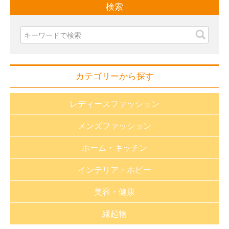
検索
カテゴリーから探す
レディースファッション
メンズファッション
おしゃれnaクローバー
ホーム・キッチン
長財布・小銭入れ
財布・小銭入れ
インテリア・ホビー
バック・革小物
バッグ・革小物
生活雑貨
静電気対策グッズ
美容・健康
帽子
キッチン用品
福袋
帽子
アパレル・雑貨
縁起物
バス用品
家紋特集
健康器具（医療用具取得）