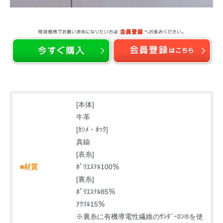
[本体]
牛革
[ｶｼﾒ・ﾎｯｸ]
真鍮
[表糸]
■材質
ﾎﾟﾘｴｽﾃﾙ100％
[裏糸]
ﾎﾟﾘｴｽﾃﾙ85％
ｱｸﾘﾙ15％
※裏糸に有機導電性繊維のｻﾝﾀﾞｰﾛﾝ®を使