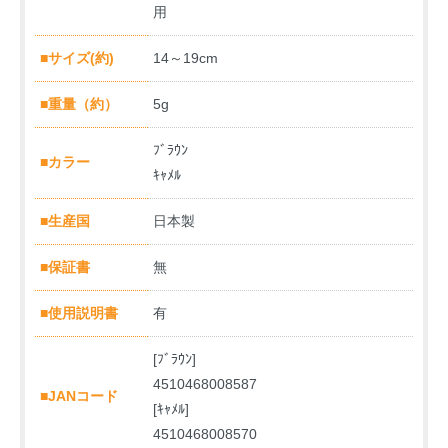
用
■サイズ(約)
14～19cm
■重量（約）
5g
ﾌﾞﾗｳﾝ
■カラー
ｷｬﾒﾙ
■生産国
日本製
■保証書
無
■使用説明書
有
[ﾌﾞﾗｳﾝ]
4510468008587
■JANコード
[ｷｬﾒﾙ]
4510468008570