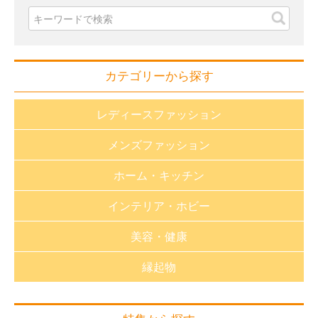
カテゴリーから探す
レディースファッション
メンズファッション
おしゃれnaクローバー
ホーム・キッチン
長財布・小銭入れ
財布・小銭入れ
インテリア・ホビー
バック・革小物
バッグ・革小物
生活雑貨
静電気対策グッズ
美容・健康
帽子
キッチン用品
福袋
帽子
アパレル・雑貨
縁起物
バス用品
家紋特集
健康器具（医療用具取得）
アパレル・雑貨
アクセサリー
洗濯用品
趣味雑貨
健康器具
アクセサリー