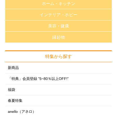
ホーム・キッチン
長財布・小銭入れ
財布・小銭入れ
インテリア・ホビー
バック・革小物
バッグ・革小物
生活雑貨
静電気対策グッズ
美容・健康
帽子
キッチン用品
福袋
帽子
アパレル・雑貨
縁起物
バス用品
家紋特集
健康器具（医療用具取得）
アパレル・雑貨
アクセサリー
洗濯用品
趣味雑貨
健康器具
アクセサリー
特集から探す
アクセサリー
フォーマル
掃除用品
おもちゃ
サポーター
雑貨・ホビー
フォーマルグッズ
新商品
めがね・サングラス
収納用品
インテリア雑貨
制汗・デオドラント
掛軸
めがね・サングラス
「特典」会員登録 ”5~80％以上OFF!”
時計
季節商品
フラワーアレンジ
ヘアケア・ヘアアレンジ
神棚
時計
レイングッズ・日傘
福袋
ガーデニング・DIY
のれん・カーテン
フェイスケア
レイングッズ・日傘
ルームウェア
防災・防犯用品
春夏特集
クッション・座布団・座椅子
ボディケア
ルームウェア
シューズ（室内・室外）
寝具類
anello（アネロ）
ラグ・マット類
フットケア