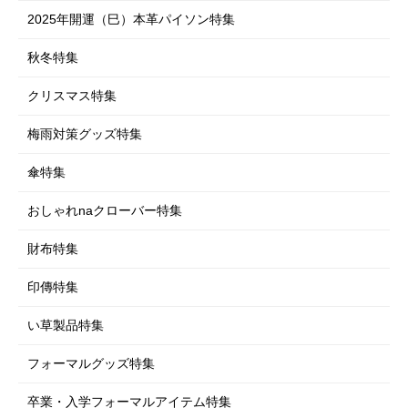
シューズ（室内・室外）
下着・肌着・ソックス
ペットグッズ特集
スマートフォングッズ
2025年開運（巳）本革パイソン特集
コスメ・メイク用品
下着・肌着・ソックス
車・自転車用品
ダイエット
秋冬特集
仏壇・仏具・お墓
エクササイズ・ストレッチ
クリスマス特集
EM-X 備長炭
梅雨対策グッズ特集
衛生用品
傘特集
おしゃれnaクローバー特集
財布特集
印傳特集
い草製品特集
フォーマルグッズ特集
卒業・入学フォーマルアイテム特集