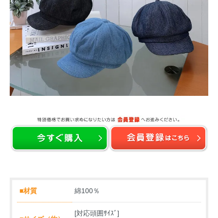
■材質
綿100％
[対応頭囲ｻｲｽﾞ]