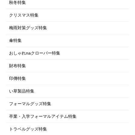
車・自転車用品
ダイエット
秋冬特集
仏壇・仏具・お墓
エクササイズ・ストレッチ
クリスマス特集
EM-X 備長炭
梅雨対策グッズ特集
衛生用品
傘特集
おしゃれnaクローバー特集
財布特集
印傳特集
い草製品特集
フォーマルグッズ特集
卒業・入学フォーマルアイテム特集
トラベルグッズ特集