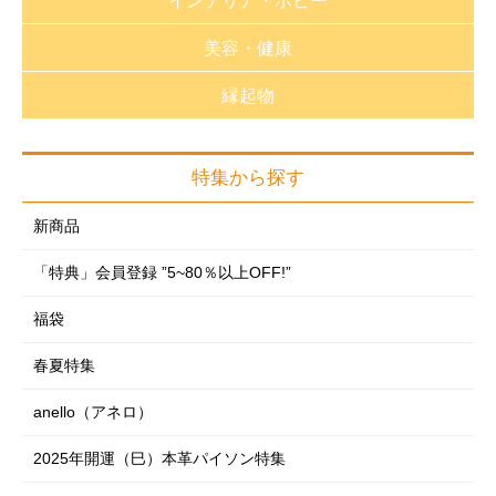
インテリア・ホビー
バック・革小物
バッグ・革小物
生活雑貨
静電気対策グッズ
美容・健康
帽子
キッチン用品
福袋
帽子
アパレル・雑貨
縁起物
バス用品
家紋特集
健康器具（医療用具取得）
アパレル・雑貨
アクセサリー
洗濯用品
趣味雑貨
健康器具
アクセサリー
特集から探す
アクセサリー
フォーマル
掃除用品
おもちゃ
サポーター
雑貨・ホビー
フォーマルグッズ
新商品
めがね・サングラス
収納用品
インテリア雑貨
制汗・デオドラント
掛軸
めがね・サングラス
「特典」会員登録 ”5~80％以上OFF!”
時計
季節商品
フラワーアレンジ
ヘアケア・ヘアアレンジ
神棚
時計
レイングッズ・日傘
福袋
ガーデニング・DIY
のれん・カーテン
フェイスケア
レイングッズ・日傘
ルームウェア
防災・防犯用品
春夏特集
クッション・座布団・座椅子
ボディケア
ルームウェア
シューズ（室内・室外）
寝具類
anello（アネロ）
ラグ・マット類
フットケア
シューズ（室内・室外）
下着・肌着・ソックス
ペットグッズ特集
スマートフォングッズ
2025年開運（巳）本革パイソン特集
コスメ・メイク用品
下着・肌着・ソックス