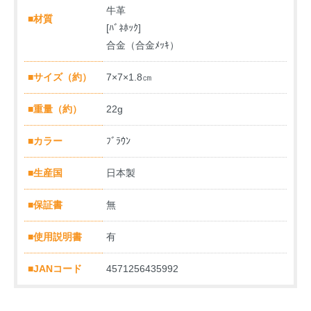
牛革
■材質
[ﾊﾞﾈﾎｯｸ]
合金（合金ﾒｯｷ）
■サイズ（約）
7×7×1.8㎝
■重量（約）
22g
■カラー
ﾌﾞﾗｳﾝ
■生産国
日本製
■保証書
無
■使用説明書
有
■JANコード
4571256435992