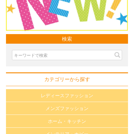
検索
カテゴリーから探す
レディースファッション
メンズファッション
おしゃれnaクローバー
ホーム・キッチン
長財布・小銭入れ
財布・小銭入れ